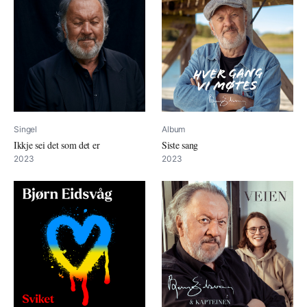
Singel
Album
Ikkje sei det som det er
Siste sang
2023
2023