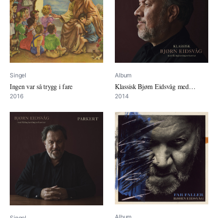
Singel
Album
Ingen var så trygg i fare
Klassisk Bjørn Eidsvåg med
Kringkastingsorkestret
2016
2014
Album
Singel