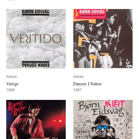
Album
Album
Vertigo
Dansere I Natten
1988
1987