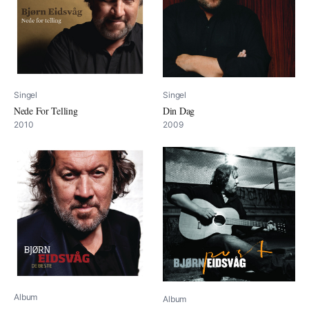
Singel
Singel
Nede For Telling
Din Dag
2010
2009
Album
Album