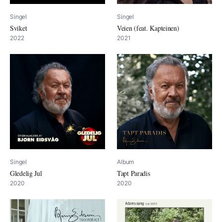
Singel
Singel
Sviket
Veien (feat. Kapteinen)
2022
2021
Singel
Album
Gledelig Jul
Tapt Paradis
2020
2020