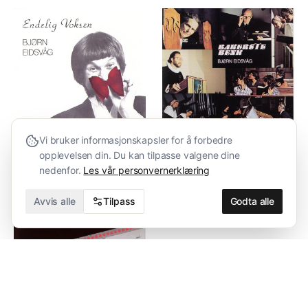
Vi bruker informasjonskapsler for å forbedre
opplevelsen din. Du kan tilpasse valgene dine
Album
Album
nedenfor.
Les vår personvernerklæring
Endelig Voksen
Bakerste Benk
1980
1978
Avvis alle
Tilpass
Godta alle