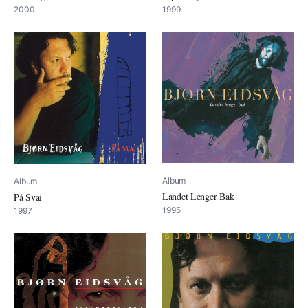
2000
1999
Album
Album
Landet Lenger Bak
På Svai
1995
1997