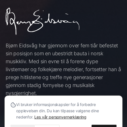
Bjørn Eidsvåg har gjennom over fem tiår befestet
sin posisjon som en ubestridt bauta i norsk
musikkliv. Med sin evne til å forene dype
livstemaer og folkekjære melodier, fortsetter han å
prege hitlistene og treffe nye generasjoner
gjennom stadig fornyelse og musikalsk
nysgjerrighet.
Vi bruker informasjonskapsler for å forbedre
opplevelsen din. Du kan tilpasse valgene dine
SE KONSERTER
nedenfor.
Les vår personvernerklæring