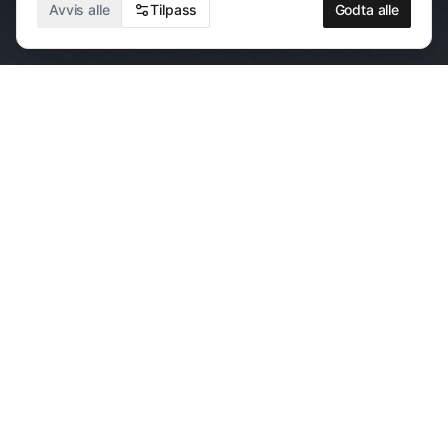
HØR MUSIKKEN
Avvis alle
Tilpass
Godta alle
KONSERTER
Kommende konserter
6. august
Sus & Dus
Odda
,
Norge
BILLETTER
9. august