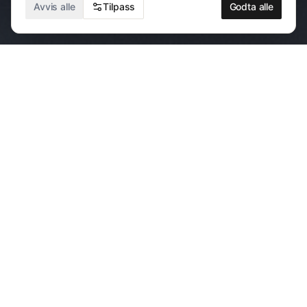
HØR MUSIKKEN
Avvis alle
Tilpass
Godta alle
KONSERTER
Kommende konserter
9. august
Hellviktangen Kunstkafé
Nesodden
,
Norge
BILLETTER
14. august