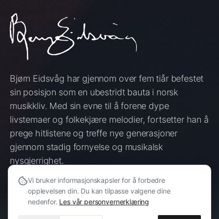
Bjørn Eidsvåg har gjennom over fem tiår befestet
sin posisjon som en ubestridt bauta i norsk
musikkliv. Med sin evne til å forene dype
livstemaer og folkekjære melodier, fortsetter han å
prege hitlistene og treffe nye generasjoner
gjennom stadig fornyelse og musikalsk
nysgjerrighet.
Vi bruker informasjonskapsler for å forbedre
opplevelsen din. Du kan tilpasse valgene dine
SE KONSERTER
nedenfor.
Les vår personvernerklæring