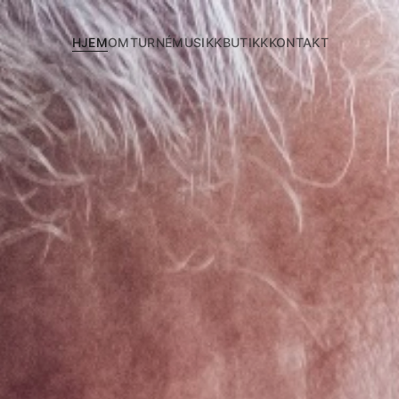
HJEM
OM
TURNÉ
MUSIKK
BUTIKK
KONTAKT