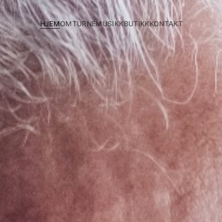
HJEM
OM
TURNÉ
MUSIKK
BUTIKK
KONTAKT