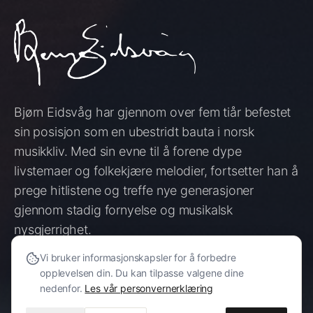
Bjørn Eidsvåg har gjennom over fem tiår befestet
sin posisjon som en ubestridt bauta i norsk
musikkliv. Med sin evne til å forene dype
livstemaer og folkekjære melodier, fortsetter han å
prege hitlistene og treffe nye generasjoner
gjennom stadig fornyelse og musikalsk
nysgjerrighet.
Vi bruker informasjonskapsler for å forbedre
opplevelsen din. Du kan tilpasse valgene dine
SE KONSERTER
nedenfor.
Les vår personvernerklæring