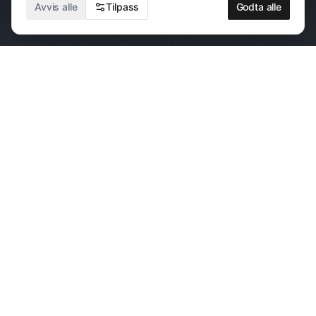
HØR MUSIKKEN
Avvis alle
Tilpass
Godta alle
KONSERTER
Kommende konserter
9. august
Hellviktangen Kunstkafé
Nesodden
,
Norge
BILLETTER
14. august